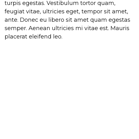
turpis egestas. Vestibulum tortor quam,
feugiat vitae, ultricies eget, tempor sit amet,
ante. Donec eu libero sit amet quam egestas
semper. Aenean ultricies mi vitae est. Mauris
placerat eleifend leo.
Quote donec eu libero sit amet quam
egestas semper. Aenean ultricies mi
vitae est. Mauris placerat eleifend leo.
Pellentesque habitant morbi tristique
senectus et netus et malesuada fames ac
turpis egestas. Vestibulum tortor quam,
feugiat vitae, ultricies eget, tempor sit amet,
ante. Donec eu libero sit amet quam egestas
semper. Aenean ultricies mi vitae est. Mauris